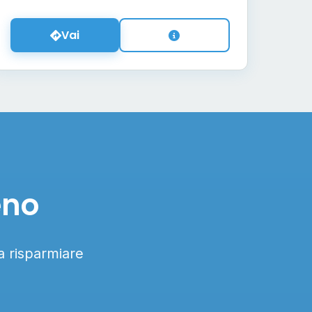
Vai
eno
 a risparmiare