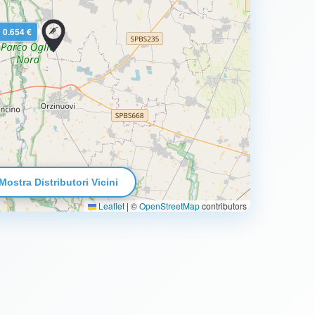
0.654 €
Mostra Distributori Vicini
Leaflet
|
©
OpenStreetMap
contributors