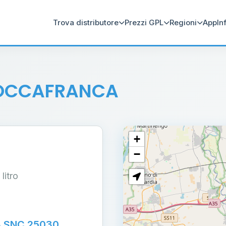
Trova distributore
Prezzi GPL
Regioni
App
In
OCCAFRANCA
+
−
 litro
 SNC 25030