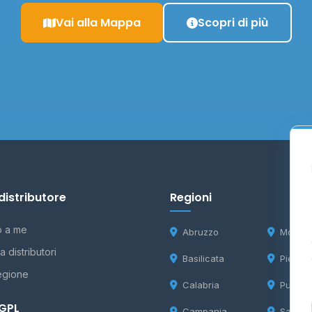
Vai alla Mappa
Scopri di più
distributore
Regioni
o a me
Abruzzo
Molise
 distributori
Basilicata
Piemon
egione
Calabria
Puglia
 GPL
Campania
Sardeg