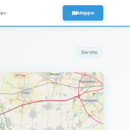
Mappa
fo
Servito