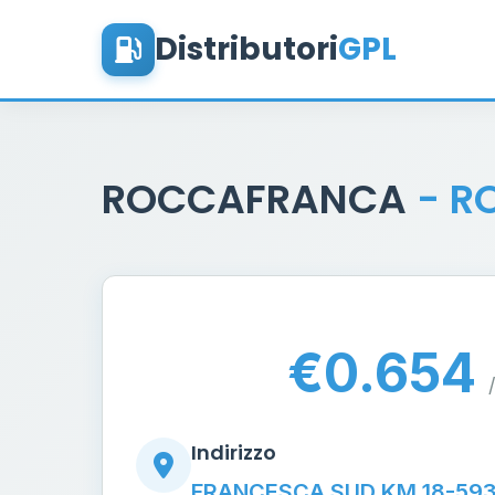
Distributori
GPL
ROCCAFRANCA
- R
€0.654
/
Indirizzo
FRANCESCA SUD KM 18-593