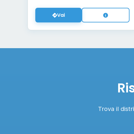
Vai
Ri
Trova il dist