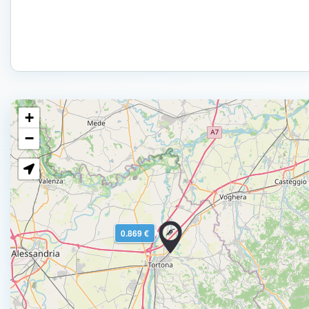
+
−
0.869 €