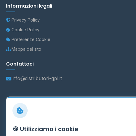
Informazioni legali
Privacy Policy
Cookie Policy
Preferenze Cookie
Mappa del sito
Contattaci
info@distributori-gpl.it
© 2026 - Distributori di GPL -
AF Project Software Agency
Carpi
P.IVA 03859300364
Dati forniti da
Ministero delle Imprese e del Made in Italy
-
🍪 Utilizziamo i cookie
Aggiornamento quotidiano