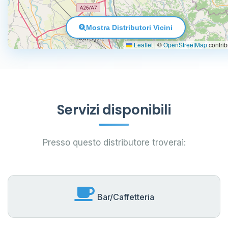
Mostra Distributori Vicini
Leaflet
|
©
OpenStreetMap
contrib
Servizi disponibili
Presso questo distributore troverai:
Bar/Caffetteria