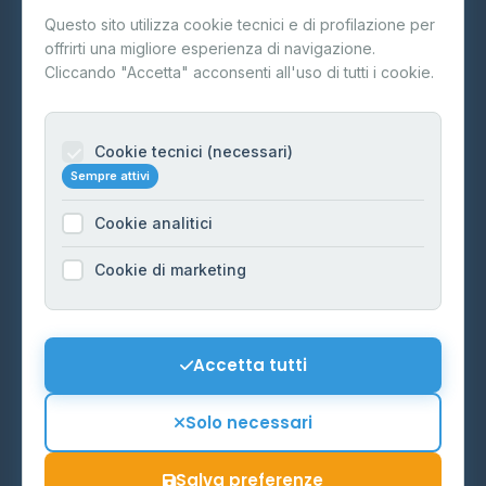
Questo sito utilizza cookie tecnici e di profilazione per
FAQ
offrirti una migliore esperienza di navigazione.
Contatti
Cliccando "Accetta" acconsenti all'uso di tutti i cookie.
Per gestori
Informazioni legali
Cookie tecnici (necessari)
Sempre attivi
Privacy Policy
Cookie analitici
Cookie Policy
Preferenze Cookie
Cookie di marketing
Mappa del sito
Contattaci
Accetta tutti
info@distributori-gpl.it
Solo necessari
Salva preferenze