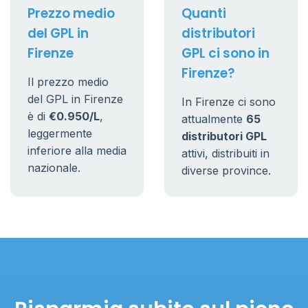
Prezzo medio
Quanti
del GPL in
distributori
Firenze
GPL ci sono in
Firenze?
Il prezzo medio
del GPL in Firenze
In Firenze ci sono
è di
€0.950/L
,
attualmente
65
leggermente
distributori GPL
inferiore alla media
attivi, distribuiti in
nazionale.
diverse province.