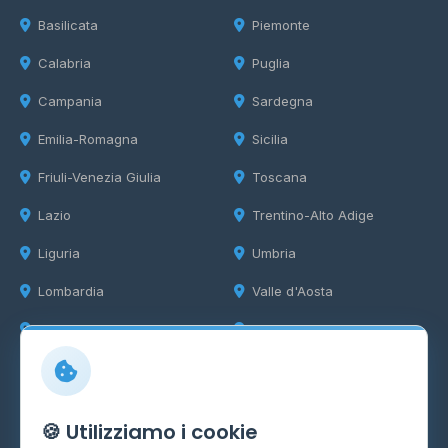
Basilicata
Piemonte
Calabria
Puglia
Campania
Sardegna
Emilia-Romagna
Sicilia
Friuli-Venezia Giulia
Toscana
Lazio
Trentino-Alto Adige
Liguria
Umbria
Lombardia
Valle d'Aosta
Marche
Veneto
Info
🍪 Utilizziamo i cookie
Cos'è il GPL