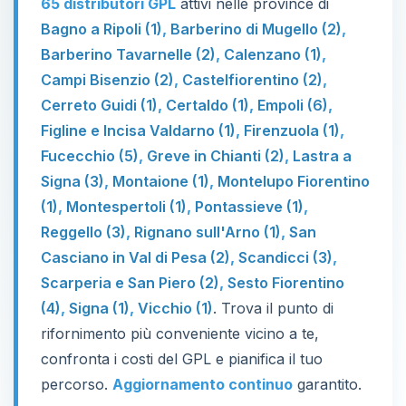
65 distributori GPL
attivi nelle province di
Bagno a Ripoli (1)
,
Barberino di Mugello (2)
,
Barberino Tavarnelle (2)
,
Calenzano (1)
,
Campi Bisenzio (2)
,
Castelfiorentino (2)
,
Cerreto Guidi (1)
,
Certaldo (1)
,
Empoli (6)
,
Figline e Incisa Valdarno (1)
,
Firenzuola (1)
,
Fucecchio (5)
,
Greve in Chianti (2)
,
Lastra a
Signa (3)
,
Montaione (1)
,
Montelupo Fiorentino
(1)
,
Montespertoli (1)
,
Pontassieve (1)
,
Reggello (3)
,
Rignano sull'Arno (1)
,
San
Casciano in Val di Pesa (2)
,
Scandicci (3)
,
Scarperia e San Piero (2)
,
Sesto Fiorentino
(4)
,
Signa (1)
,
Vicchio (1)
. Trova il punto di
rifornimento più conveniente vicino a te,
confronta i costi del GPL e pianifica il tuo
percorso.
Aggiornamento continuo
garantito.