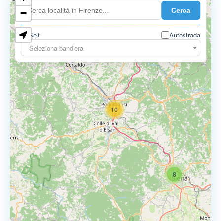
Cerca
−
Self
Autostrada
3
3
Seleziona bandiera
10
8