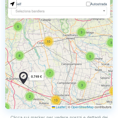
Self
Autostrada
Seleziona bandiera
5
6
9
5
3
10
3
6
5
7
0.749 €
3
14
2
13
Leaflet
|
©
OpenStreetMap
contributors
4
17
Clicca sui marker per vedere prezzi e dettagli dei