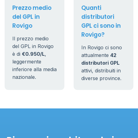
Prezzo medio
Quanti
del GPL in
distributori
Rovigo
GPL ci sono in
Rovigo?
Il prezzo medio
del GPL in Rovigo
In Rovigo ci sono
è di
€0.950/L
,
attualmente
42
leggermente
distributori GPL
inferiore alla media
attivi, distribuiti in
nazionale.
diverse province.