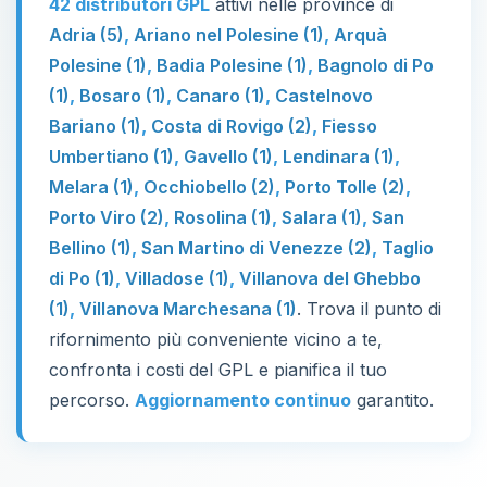
42 distributori GPL
attivi nelle province di
Adria (5)
,
Ariano nel Polesine (1)
,
Arquà
Polesine (1)
,
Badia Polesine (1)
,
Bagnolo di Po
(1)
,
Bosaro (1)
,
Canaro (1)
,
Castelnovo
Bariano (1)
,
Costa di Rovigo (2)
,
Fiesso
Umbertiano (1)
,
Gavello (1)
,
Lendinara (1)
,
Melara (1)
,
Occhiobello (2)
,
Porto Tolle (2)
,
Porto Viro (2)
,
Rosolina (1)
,
Salara (1)
,
San
Bellino (1)
,
San Martino di Venezze (2)
,
Taglio
di Po (1)
,
Villadose (1)
,
Villanova del Ghebbo
(1)
,
Villanova Marchesana (1)
. Trova il punto di
rifornimento più conveniente vicino a te,
confronta i costi del GPL e pianifica il tuo
percorso.
Aggiornamento continuo
garantito.