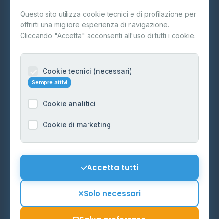
Questo sito utilizza cookie tecnici e di profilazione per
FAQ
offrirti una migliore esperienza di navigazione.
Contatti
Cliccando "Accetta" acconsenti all'uso di tutti i cookie.
Per gestori
Informazioni legali
Cookie tecnici (necessari)
Sempre attivi
Privacy Policy
Cookie analitici
Cookie Policy
Preferenze Cookie
Cookie di marketing
Mappa del sito
Contattaci
Accetta tutti
info@distributori-gpl.it
Solo necessari