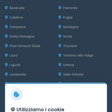
Basilicata
Piemonte
Calabria
Puglia
Campania
Sardegna
Emilia-Romagna
Sicilia
Friuli-Venezia Giulia
Toscana
Lazio
Trentino-Alto Adige
Liguria
Umbria
Lombardia
Valle d'Aosta
Marche
Veneto
Info
🍪 Utilizziamo i cookie
Cos'è il GPL