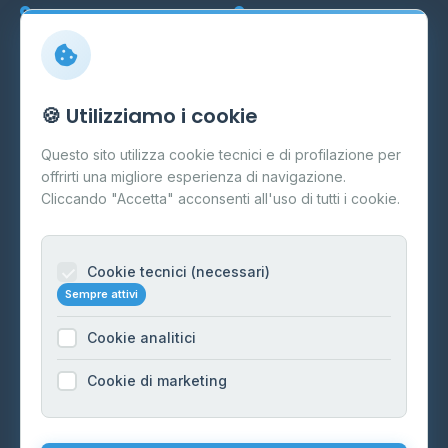
Marche
Veneto
Info
🍪 Utilizziamo i cookie
Cos'è il GPL
Questo sito utilizza cookie tecnici e di profilazione per
FAQ
offrirti una migliore esperienza di navigazione.
Contatti
Cliccando "Accetta" acconsenti all'uso di tutti i cookie.
Per gestori
Informazioni legali
Cookie tecnici (necessari)
Sempre attivi
Privacy Policy
Cookie analitici
Cookie Policy
Preferenze Cookie
Cookie di marketing
Mappa del sito