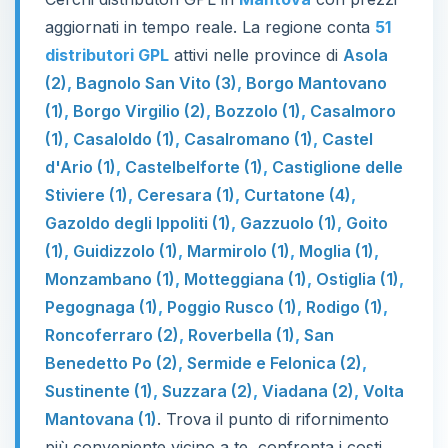
aggiornati in tempo reale. La regione conta
51
distributori GPL
attivi nelle province di
Asola
(2)
,
Bagnolo San Vito (3)
,
Borgo Mantovano
(1)
,
Borgo Virgilio (2)
,
Bozzolo (1)
,
Casalmoro
(1)
,
Casaloldo (1)
,
Casalromano (1)
,
Castel
d'Ario (1)
,
Castelbelforte (1)
,
Castiglione delle
Stiviere (1)
,
Ceresara (1)
,
Curtatone (4)
,
Gazoldo degli Ippoliti (1)
,
Gazzuolo (1)
,
Goito
(1)
,
Guidizzolo (1)
,
Marmirolo (1)
,
Moglia (1)
,
Monzambano (1)
,
Motteggiana (1)
,
Ostiglia (1)
,
Pegognaga (1)
,
Poggio Rusco (1)
,
Rodigo (1)
,
Roncoferraro (2)
,
Roverbella (1)
,
San
Benedetto Po (2)
,
Sermide e Felonica (2)
,
Sustinente (1)
,
Suzzara (2)
,
Viadana (2)
,
Volta
Mantovana (1)
. Trova il punto di rifornimento
più conveniente vicino a te, confronta i costi