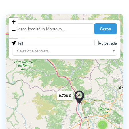
+
0.899 €
Cerca
−
Self
Autostrada
Seleziona bandiera
0.728 €
5