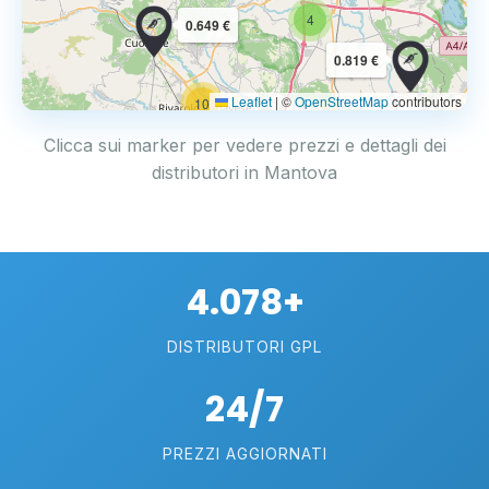
4
0.649 €
0.819 €
Leaflet
|
©
OpenStreetMap
contributors
10
Clicca sui marker per vedere prezzi e dettagli dei
distributori in Mantova
4.078+
DISTRIBUTORI GPL
24/7
PREZZI AGGIORNATI