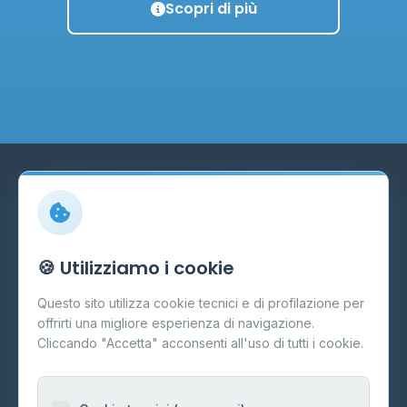
Scopri di più
DISTRIBUTORI GPL
Il portale italiano dedicato ai distributori GPL. Trova i
🍪 Utilizziamo i cookie
migliori prezzi, orari e servizi nella tua zona con
Questo sito utilizza cookie tecnici e di profilazione per
aggiornamenti in tempo reale.
offrirti una migliore esperienza di navigazione.
Cliccando "Accetta" acconsenti all'uso di tutti i cookie.
4.078+
24/7
20
distributori
prezzi aggiornati
regioni