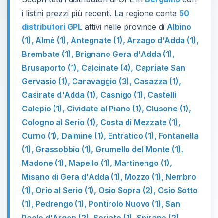
i listini prezzi più recenti. La regione conta
50
distributori GPL
attivi nelle province di
Albino
(1)
,
Almè (1)
,
Antegnate (1)
,
Arzago d'Adda (1)
,
Brembate (1)
,
Brignano Gera d'Adda (1)
,
Brusaporto (1)
,
Calcinate (4)
,
Capriate San
Gervasio (1)
,
Caravaggio (3)
,
Casazza (1)
,
Casirate d'Adda (1)
,
Casnigo (1)
,
Castelli
Calepio (1)
,
Cividate al Piano (1)
,
Clusone (1)
,
Cologno al Serio (1)
,
Costa di Mezzate (1)
,
Curno (1)
,
Dalmine (1)
,
Entratico (1)
,
Fontanella
(1)
,
Grassobbio (1)
,
Grumello del Monte (1)
,
Madone (1)
,
Mapello (1)
,
Martinengo (1)
,
Misano di Gera d'Adda (1)
,
Mozzo (1)
,
Nembro
(1)
,
Orio al Serio (1)
,
Osio Sopra (2)
,
Osio Sotto
(1)
,
Pedrengo (1)
,
Pontirolo Nuovo (1)
,
San
Paolo d'Argon (2)
,
Seriate (1)
,
Spirano (2)
,