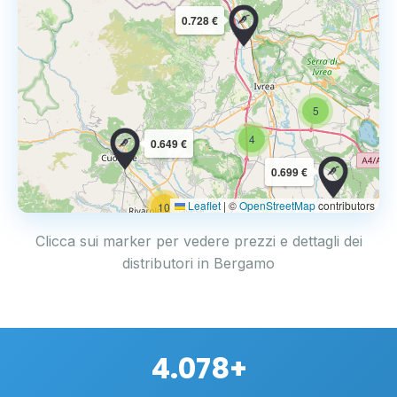
0.728 €
5
4
0.649 €
0.699 €
Leaflet
|
©
OpenStreetMap
contributors
10
Clicca sui marker per vedere prezzi e dettagli dei
distributori in Bergamo
4.078+