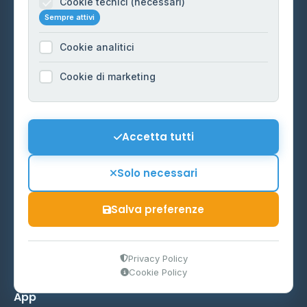
Cookie tecnici (necessari)
Scarica l'app
Sempre attivi
Cookie analitici
Cookie di marketing
Trova distributore
Vicino a me
Accetta tutti
Mappa distributori
Solo necessari
Per regione
Prezzi GPL
Salva preferenze
Prezzi medi per regione
Privacy Policy
Aggiornamento prezzi
Cookie Policy
App